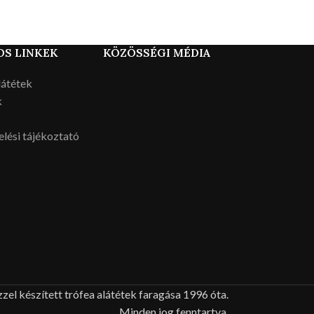
OS LINKEK
KÖZÖSSÉGI MÉDIA
látétek
k
lési tájékoztató
zel készített trófea alátétek faragása 1996 óta.
Minden jog fenntartva.