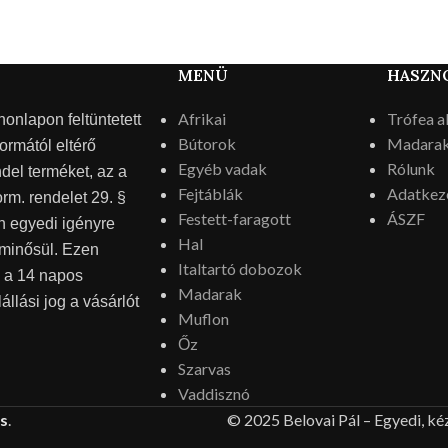
MENÜ
HASZN
Afrikai
Trófea a
nlapon feltüntetett
Bútorok
Madara
ormától eltérő
Egyéb vadak
Rólunk
del terméket, az a
Fejtáblák
Adatkeze
orm. rendelet 29. §
Festett-faragott
ÁSZF
án egyedi igényre
Hal
 minősül. Ezen
Italtartó dobozok
 a 14 napos
Madarak
állási jog a vásárlót
Muflon
Őz
Szarvas
Vaddisznó
s
.
© 2025 Belovai Pál – Egyedi, kéz