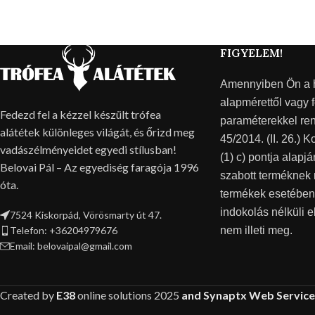
FIGYELEM!
Amennyiben Ön a ho
alapmérettől vagy f
Fedezd fel a kézzel készült trófea
paraméterekkel ren
alátétek különleges világát, és őrizd meg
45/2014. (II. 26.) K
vadászélményeidet egyedi stílusban!
(1) c) pontja alapj
Belovai Pál – Az egyediség faragója 1996
szabott terméknek
óta.
termékek esetében
indokolás nélküli el
7524 Kiskorpád, Vörösmarty út 47.
Telefon: +36204979676
nem illeti meg.
Email: belovaipal@gmail.com
Created by
E38
online solutions
2025
and Synaptx Web Service