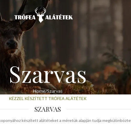
Szarvas
Home
Szarvas
KÉZZEL KÉSZÍTETT TRÓFEA ALÁTÉTEK
SZARVAS
koponyához készített alátéteket a méretük alapján tudja megkülönböztet