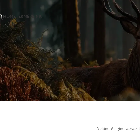
HOME
TERMÉKEINK
A dám- és gímszarvas 